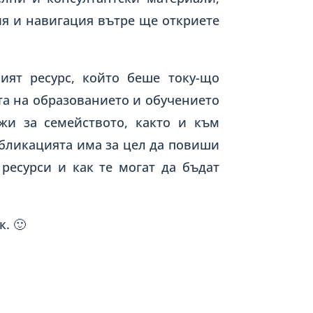
ия и навигация вътре ще откриете
ният ресурс, който беше току-що
та на образованието и обучението
жи за семейството, както и към
бликацията има за цел да повиши
ресурси и как те могат да бъдат
к. 🙂