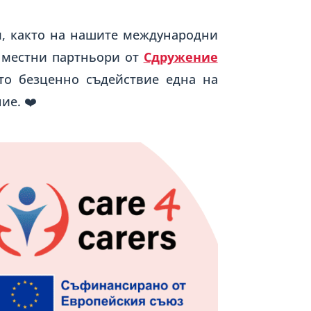
м, както на нашите международни
е местни партньори от
Сдружение
ето безценно съдействие една на
ие. ❤️