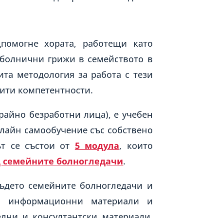
помогне хората, работещи като
 болнични грижи в семейството в
ита методология за работа с тези
бити компетентности.
райно безработни лица), е учебен
онлайн самообучение със собствено
ът се състои от
5 модула
, които
д семейните болногледачи
.
ъдето семейните болногледачи и
 и информационни материали и
лни и консултантски материали,