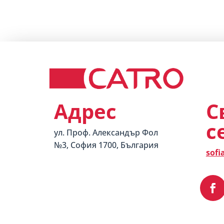
Адрес
С
с
ул. Проф. Александър Фол
№3, София 1700, България
sofi