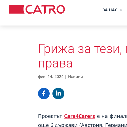
ЗА НАС
Грижа за тези,
права
фев. 14, 2024
|
Новини
Проектът
Care4Carers
е на финалн
още 6 държави (Австрия, Германия