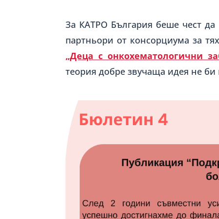
За КАТРО България беше чест да
партньори от консорциума за тях
„Деца с онкохематологични за
теория добре звучаща идея не би