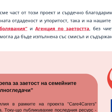
 сме част от този проект и сърдечно благодари
ната отдаденост и упоритост, така и на нашит
болявания“
и
Агенция по заетостта
, без чи
 могла да бъде изпълнена със смисъл и съдържан