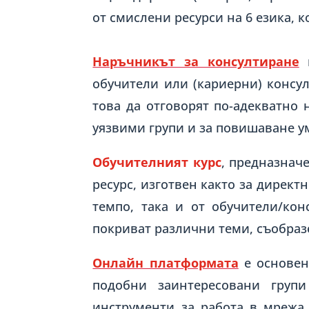
от смислени ресурси на 6 езика, 
Наръчникът за консултиране
п
обучители или (кариерни) консу
това да отговорят по-адекватно 
уязвими групи и за повишаване 
Обучителният курс
, предназнач
ресурс, изготвен както за директ
темпо, така и от обучители/ко
покриват различни теми, съобраз
Онлайн платформата
е основен
подобни заинтересовани груп
инструменти за работа в мрежа