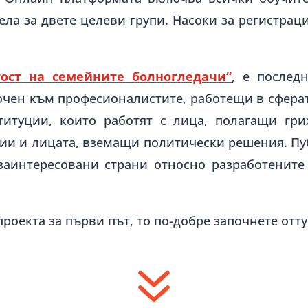
ела за двете целеви групи. Насоки за регистрац
тост на семейните болногледачи
“
, е послед
сочен към професионалистите, работещи в сфера
титуции, които работят с лица, полагащи гри
ции и лицата, вземащи политически решения. Пу
заинтересовани страни относно разработените 
проекта за първи път, то по-добре започнете отту
7