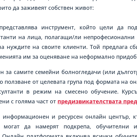
които да заживеят собствен живот:
редставлява инструмент, който цели да под
лтанти на лица, полагащи/ли непрофесионални
на нуждите на своите клиенти. Той предлага сб
уменията им за оценяване на неформално придо
ен за самите семейни болногледачи (или дългот
но ползване от целевата група под формата на 
нсултанти в режим на смесено обучение. Курс
ени с голяма част от
предизвикателствата пре
 информационен и ресурсен онлайн център, к
и могат да намерят подкрепа, обучителни
. Онлайн платформата включва всички обучите