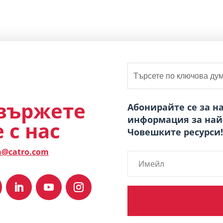
вържете
Абонирайте се за н
информация за най
е с нас
Човешките ресурси!
a@catro.com