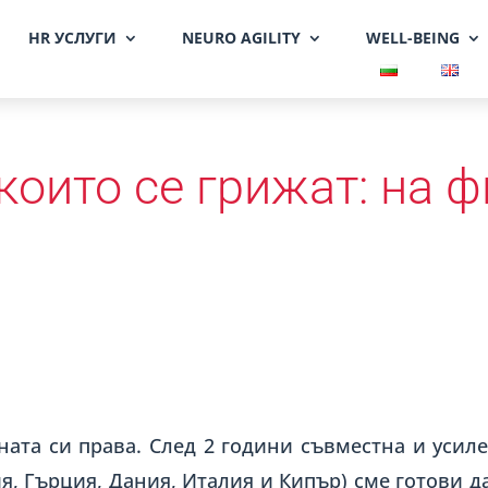
HR УСЛУГИ
NEURO AGILITY
WELL-BEING
 които се грижат: на 
ата си права. След 2 години съвместна и усил
, Гърция, Дания, Италия и Кипър) сме готови д