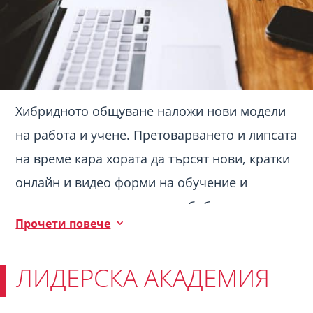
Хибридното общуване наложи нови модели
на работа и учене. Претоварването и липсата
на време кара хората да търсят нови, кратки
онлайн и видео форми на обучение и
вдъхновение, които лесно обобщават
Прочети повече
3
актуални проучвания, изследвания, казуси и
теоретични модели.
ЛИДЕРСКА АКАДЕМИЯ
Съвместно със Семперия филмс, от КАТРО