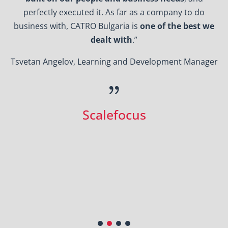
ly executed it. As far as a company to do
to fit
with, CATRO Bulgaria is
one of the best we
and se
dealt with
.”
ngelov, Learning and Development Manager
{
Scalefocus