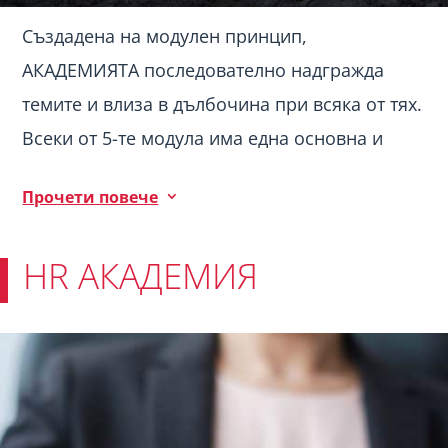
Създадена на модулен принцип,
АКАДЕМИЯТА последователно надгражда
темите и влиза в дълбочина при всяка от тях.
Всеки от 5-те модула има една основна и
няколко подтеми, които участниците
Прочети повече
3
изследват и преживяват, водени от опитен
фасилитатор и/или бизнес треньор.
HR АКАДЕМИЯ
За кого е подходяща?
За развитие както на мениджъри, така и на
тийм лидери и всички хора, които се
вълнуват от темата. Повече за програмата
вижте
тук
.