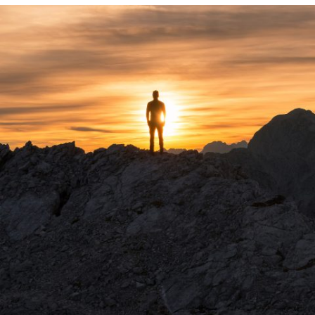
България създадохме единствената по рода
си видео-обучителна поредица във формат
„учене на хапки“. Идеята дойде от опита ни с
редица компании, стотици международни и
български изследвания, а също и вътрешно
проведени проучвания.
Минисериалът вече има 2 сезона, всеки от
които съдържа 4
видеа. С тях
представяме
различни ситуации и възможни пътища за
позитивна промяна, засягащи ключови
моменти от ежедневието на всеки лидер.
Вижте повече за програмата
тук
.