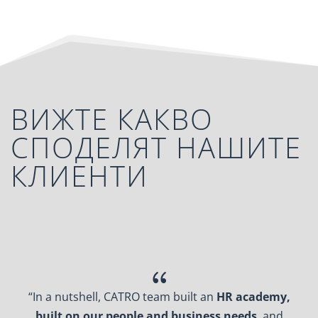
ВИЖТЕ КАКВО
СПОДЕЛЯТ НАШИТЕ
КЛИЕНТИ
{
tshell, CATRO team built an
HR academy,
„Th
on our people and business needs
, and
innovat