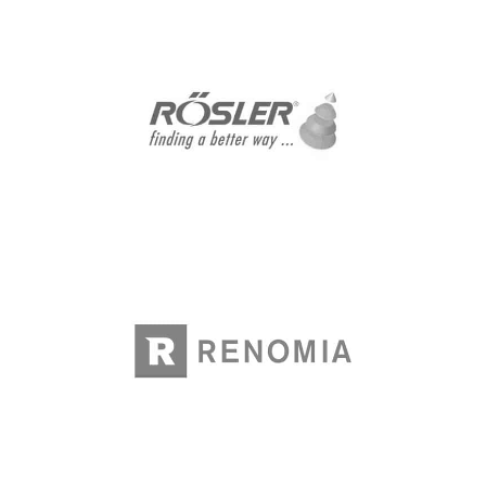
Rösler
Подбор за мениджърски позции
Renomia
Подбор на експертни и мениджърски
позиции