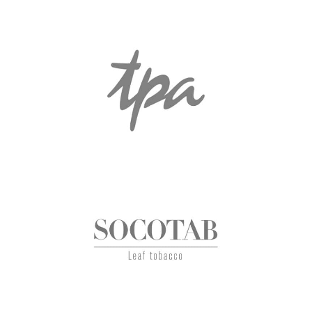
TPA
Подбор на експертни и мениджърски
позции във Финансите
SOCOTAB
Лидерска програма; Обучение за
Преговори и Управление на промяната;