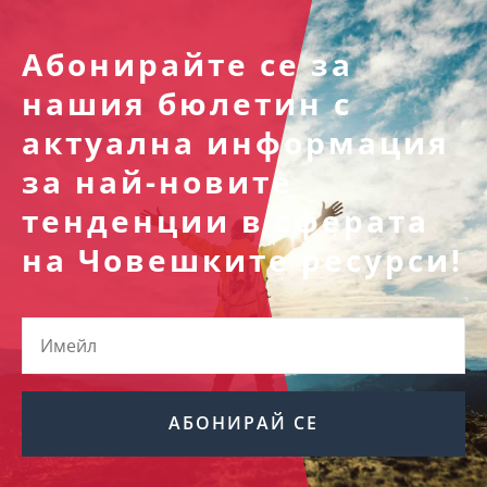
Абонирайте се за
нашия бюлетин с
актуална информация
за най-новите
тенденции в сферата
на Човешките ресурси!
АБОНИРАЙ СЕ