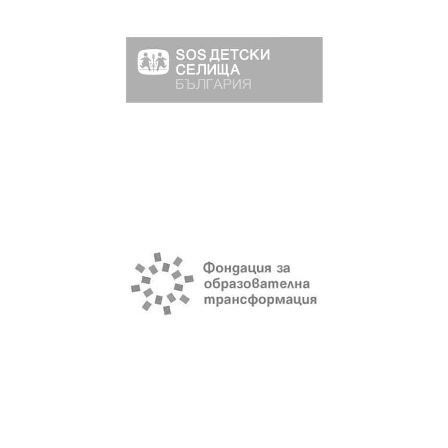
SOS Childrens’ Villages
Организационно консултиране при
процес на промяна
TransformBG
Подбор за Лидер на организацията