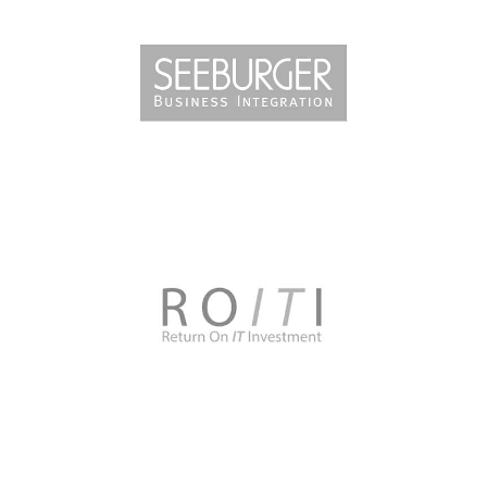
Seeburger
Програма за подкрепа на служителите
ROITI
Лидерска програма за екип от 8 тийм
лидери