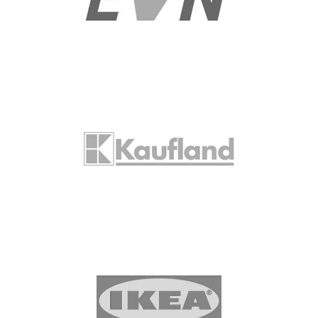
Програма за Емоционлна интелигентност
за екип Човешки ресурси
Kaufland
Обучение за обслужване на клиенти през
2016г. и 2018г.; Neuro-agility Assessment
през 2022г.
IKEA
Leadership Programme; Recruitment of