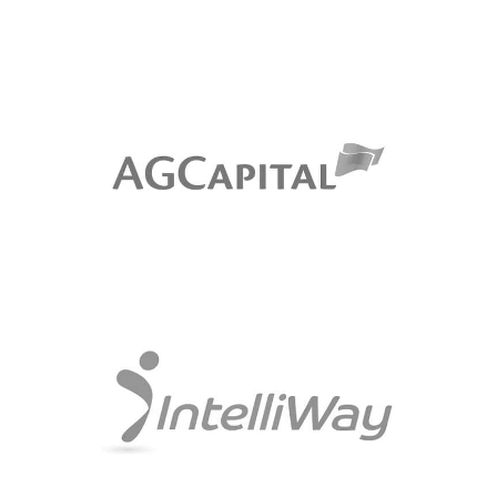
AG Capital
Подбор на мениджърски позиции
Intelliway
Подбор на експертни позиции за
Немския пазар