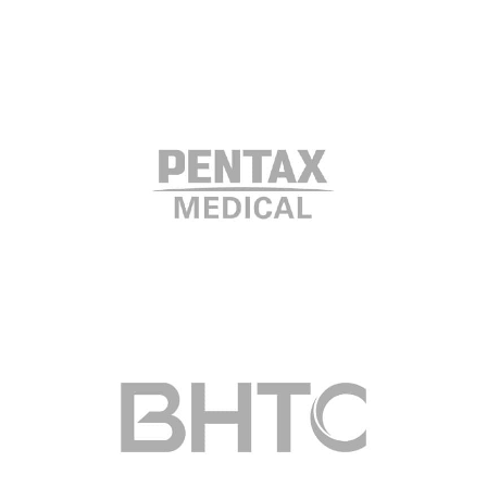
Pentax Medical
Value Proposition Workshop с
тиймбилдинг
BHTC
Подбор на експертни позиции в
Счетоводството