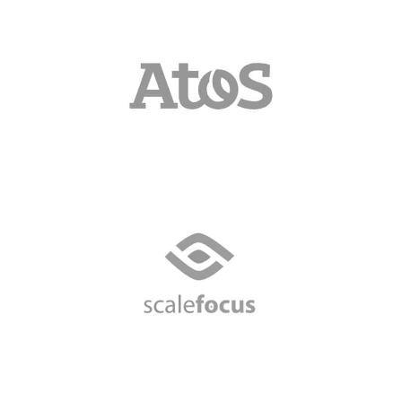
ATOS
Лидерска програма за екип от 30 тийм
лидери
Scalefocus
HR акадедмия – 10 модула за екип
Човешки ресурси