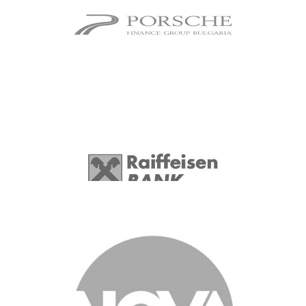
Porsche Finance Group
Лидерска програма; Подбор на
експертни и мениджърски позиции;
Raiffeisen Bank
Работодателска марка; Видео лидерска
програма с 300 менижъри;