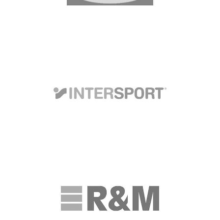
expert and management positions;
Intersport
Подбор на мениджърски позиции
Reichle-De-Massari (R&M)
Лидерска програма за екип от 30 тийм
лидери