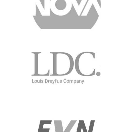
Nova Broadcasting Group
Разработване Система за оценка на представянето за
цялата група (600+ служители)
Louis Dreyfus Company (LDC)
Програма за Ангажиране на служителите
с поседващи активности
EVN