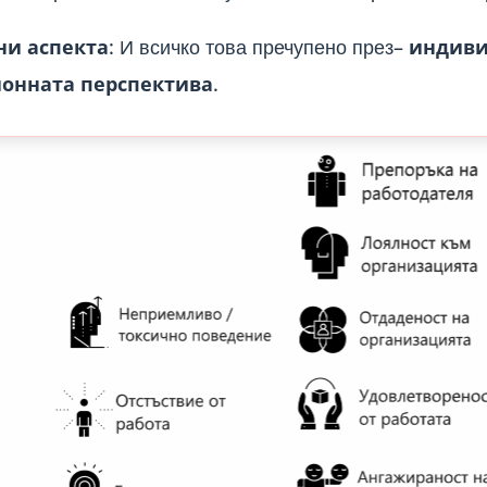
ни аспекта
:
И всичко това пречупено през–
индиви
онната перспектива
.