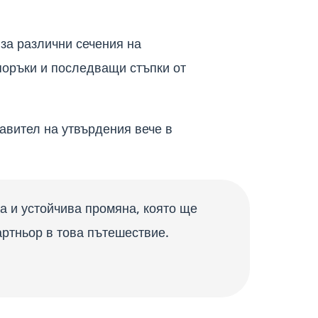
за различни сечения на
поръки и последващи стъпки от
авител на утвърдения вече в
на и устойчива промяна, която ще
артньор в това пътешествие.