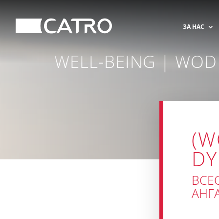
ЗА НАС
WELL-BEING | WOD
(W
DY
ВСЕ
АНГ