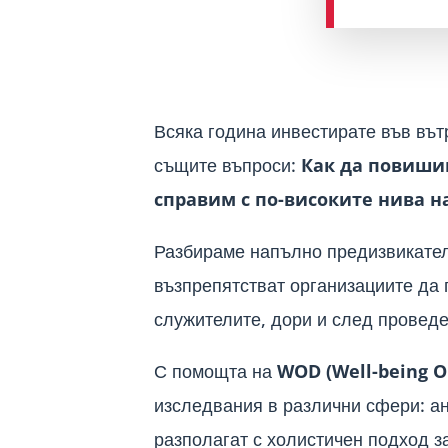
Всяка година инвестирате във вът
същите въпроси:
Как да повиши
справим с по-високите нива на
Разбираме напълно предизвикател
възпрепятстват организациите да
служителите, дори и след проведе
С помощта на
WOD (Well-being O
изследвания в различни сфери: ан
разполагат с холистичен подход з