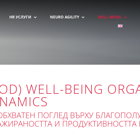
HR УСЛУГИ
NEURO AGILITY
WELL-BEING
OD) WELL-BEING ORG
NAMICS
ОБХВАТЕН ПОГЛЕД ВЪРХУ БЛАГОПОЛ
АЖИРАНОСТТА И ПРОДУКТИВНОСТТА 