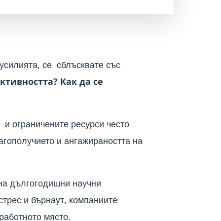
усилията, се сблъсквате със
ктивността?
Как да се
 и ограничените ресурси често
агополучието и ангажираността на
 на дългогодишни научни
стрес и бърнаут, компаниите
работното място.