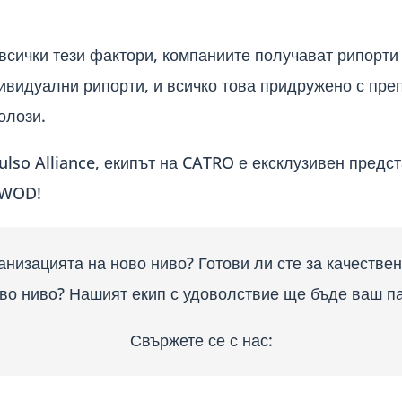
всички тези фактори, компаниите получават рипорти 
ивидуални рипорти, и всичко това придружено с пре
олози.
ulso Alliance,
екипът на
CATRO
е ексклузивен предст
WOD!
анизацията на ново ниво? Готови ли сте за качестве
во ниво? Нашият екип с удоволствие ще бъде ваш п
Свържете се с нас: