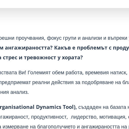
решни проучвания, фокус групи и анализи и въпреки 
м ангажираността? Какъв е проблемът с проду
 стрес и тревожност у хората?
ствата Ви! Големият обем работа, времевия натиск,
 предприемат реални действия за подобряване на бл
ния анализ.
rganisational Dynamics Tool),
създаден на базата
гажираност, продуктивност, лидерство, мотивация, 
а измерване на благополучието и ангажираността на 