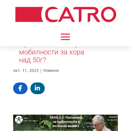
Що е то посланици на
мобилности за хора
над 50г?
окт. 11, 2023
|
Новини