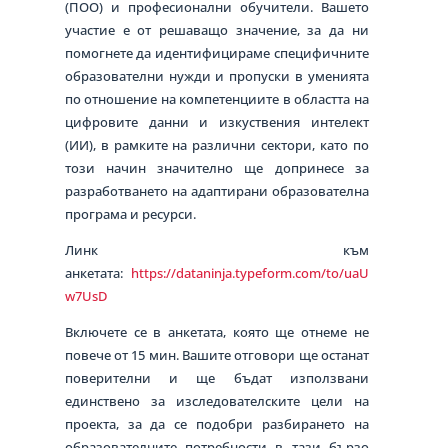
(ПОО) и професионални обучители. Вашето
участие е от решаващо значение, за да ни
помогнете да идентифицираме специфичните
образователни нужди и пропуски в уменията
по отношение на компетенциите в областта на
цифровите данни и изкуствения интелект
(ИИ), в рамките на различни сектори, като по
този начин значително ще допринесе за
разработването на адаптирани образователна
програма и ресурси.
Линк към
анкетата:
https://dataninja.typeform.com/to/uaU
w7UsD
Включете се в анкетата, която ще отнеме не
повече от 15 мин. Вашите отговори ще останат
поверителни и ще бъдат използвани
единствено за изследователските цели на
проекта, за да се подобри разбирането на
образователните потребности в тази бързо