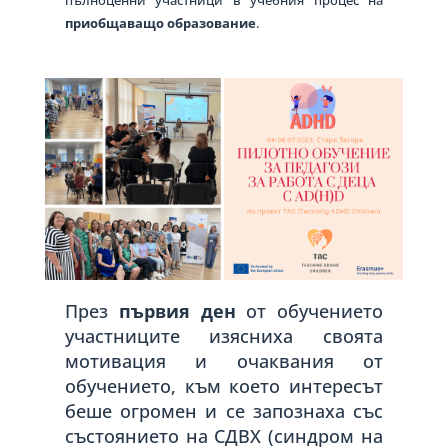
пълноценни участници в учебния процес на
приобщаващо образование
.
През
първия ден
от обучението
участниците изясниха своята
мотивация и очаквания от
обучението, към което интересът
беше огромен и се запознаха със
състоянието на СДВХ (синдром на