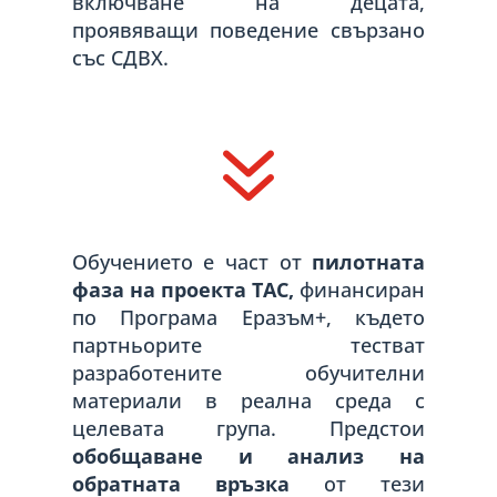
включване на децата,
проявяващи поведение свързано
със СДВХ.
7
Обучението е част от
пилотната
фаза на проекта TAC,
финансиран
по Програма Еразъм+, където
партньорите тестват
разработените обучителни
материали в реална среда с
целевата група. Предстои
обобщаване и анализ на
обратната връзка
от тези