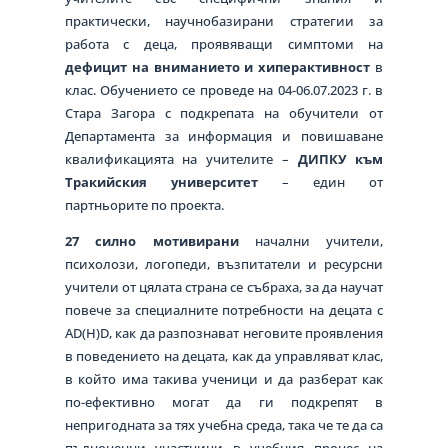
практически, научнобазирани стратегии за
работа с деца, проявяващи симптоми на
дефицит на вниманието и хиперактивност
в
клас. Обучението се проведе на 04-06.07.2023 г. в
Стара Загора с подкрепата на обучители от
Департамента за информация и повишаване
квалификацията на учителите –
ДИПКУ към
Тракийския университет
– един от
партньорите по проекта.
27
силно мотивирани
начални учители,
психолози, логопеди, възпитатели и ресурсни
учители от цялата страна се събраха, за да научат
повече за специалните потребности на децата с
AD(H)D, как да разпознават неговите проявления
в поведението на децата, как да управляват клас,
в който има такива ученици и да разберат как
по-ефективно могат да ги подкрепят в
непригодната за тях учебна среда, така че те да са