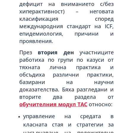
дефицит на вниманието с/без
хиперактивност) – неговата
класификация според
международния стандарт на ICF,
епидемиология, причини и
проявления.
През
втория ден
участниците
работиха по групи по казуси от
тяхната лична практика и
обсъдиха различни практики,
базирани на научни
доказателства. Бяха разгледани и
вторите два раздела от
обучителния модул TAC
относно:
управление на средата в
класната стая и стратегии за
насърчаване на положително