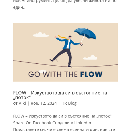
нов AI инструмент, целящ да улесни живота ни по
един...
FLOW – Изкуството да си в състояние на
„поток“
от
Viki
|
ное. 12, 2024
|
HR Blog
FLOW – Изкуството да си в състояние на „поток“
Share On Facebook Сподели в LinkedIn
Представете си, че e свежа есенна утрин, вие сте