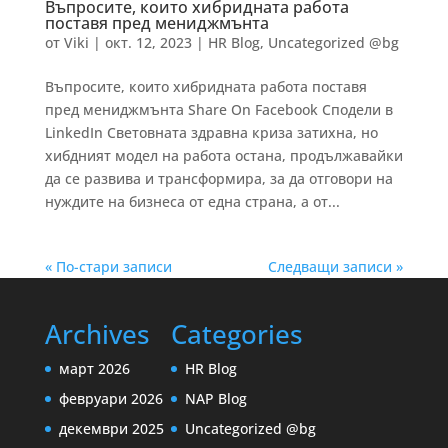
Въпросите, които хибридната работа
поставя пред мениджмънта
от
Viki
|
окт. 12, 2023
|
HR Blog
,
Uncategorized @bg
Въпросите, които хибридната работа поставя
пред мениджмънта Share On Facebook Сподели в
LinkedIn Световната здравна криза затихна, но
хибдният модел на работа остана, продължавайки
да се развива и трансформира, за да отговори на
нуждите на бизнеса от една страна, а от...
« По-стари записи
Следващи записи »
Archives
Categories
март 2026
HR Blog
февруари 2026
NAP Blog
декември 2025
Uncategorized @bg