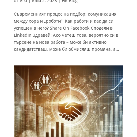
от
Viki
|
юли 2, 2025
|
HR Blog
Съвременният процес на подбор: комуникация
между хора и „роботи“. Как работи и как да си
успешен в него? Share On Facebook Сподели в
LinkedIn Здравей! Ако четеш това, вероятно си в
търсене на нова работа – може би активно
кандидатстваш, може би обмисляш промяна, а...